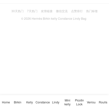
30天热门
7天热门
友情链接
微信交流
点赞排行
热门标签
© 2026
Hermès Birkin kelly Constance Lindy Bag
Mini
Picotin
Home
Birkin
Kelly
Constance
Lindy
Verrou
Roulis
kelly
Lock