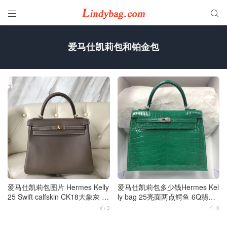


爱马仕凯莉包和铂金包
爱马仕凯莉包图片 Hermes Kelly
爱马仕凯莉包多少钱Hermes Kel
25 Swift calfskin CK18大象灰 金
ly bag 25亮面两点鳄鱼 6Q翡翠
扣
绿 银扣
3
0

