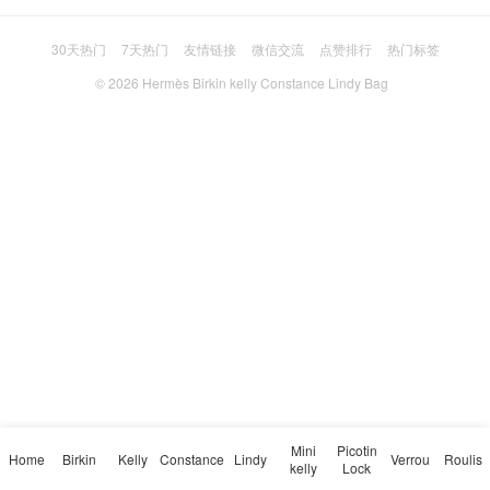
30天热门
7天热门
友情链接
微信交流
点赞排行
热门标签
© 2026
Hermès Birkin kelly Constance Lindy Bag
Mini
Picotin
Home
Birkin
Kelly
Constance
Lindy
Verrou
Roulis
kelly
Lock