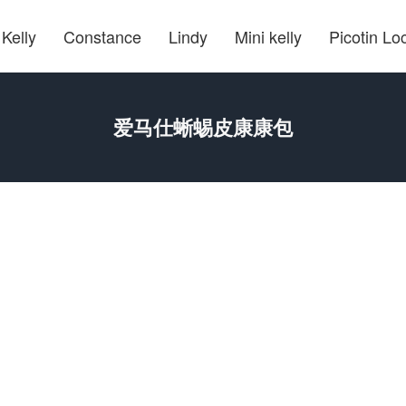
Kelly
Constance
Lindy
Mini kelly
Picotin Lo
爱马仕蜥蜴皮康康包