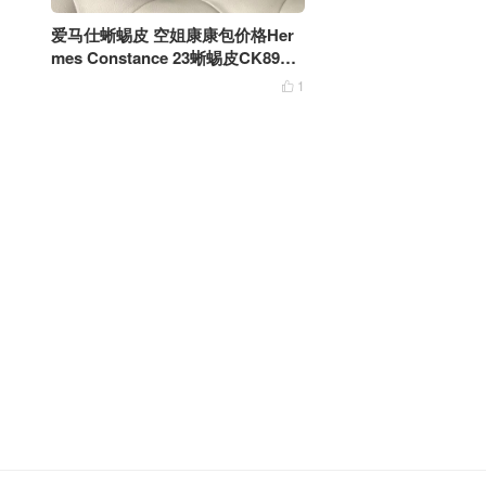
爱马仕蜥蜴皮 空姐康康包价格Her
mes Constance 23蜥蜴皮CK89黑
色银扣
1
