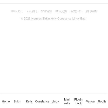
30天热门
7天热门
友情链接
微信交流
点赞排行
热门标签
© 2026
Hermès Birkin kelly Constance Lindy Bag
Mini
Picotin
Home
Birkin
Kelly
Constance
Lindy
Verrou
Roulis
kelly
Lock