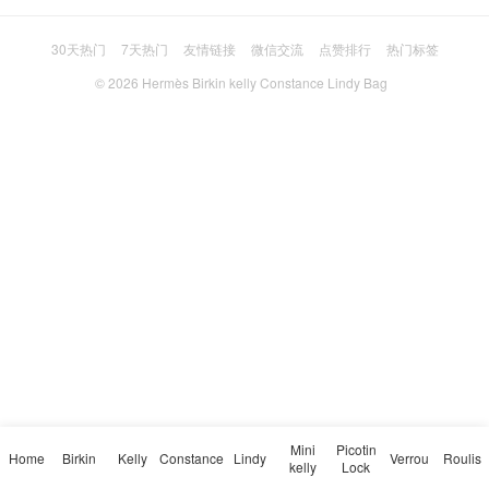
30天热门
7天热门
友情链接
微信交流
点赞排行
热门标签
© 2026
Hermès Birkin kelly Constance Lindy Bag
Mini
Picotin
Home
Birkin
Kelly
Constance
Lindy
Verrou
Roulis
kelly
Lock