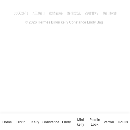
30天热门
7天热门
友情链接
微信交流
点赞排行
热门标签
© 2026
Hermès Birkin kelly Constance Lindy Bag
Mini
Picotin
Home
Birkin
Kelly
Constance
Lindy
Verrou
Roulis
kelly
Lock