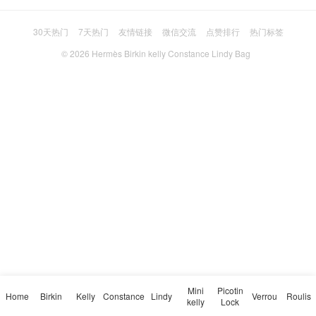
30天热门
7天热门
友情链接
微信交流
点赞排行
热门标签
© 2026
Hermès Birkin kelly Constance Lindy Bag
Mini
Picotin
Home
Birkin
Kelly
Constance
Lindy
Verrou
Roulis
kelly
Lock