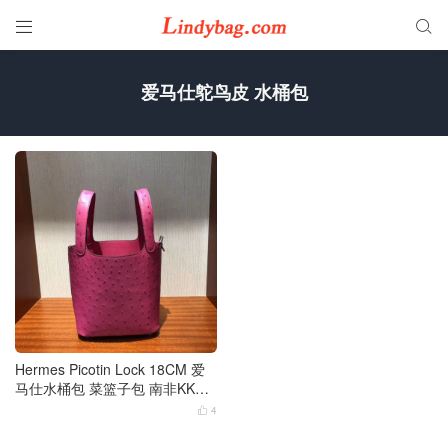


爱马仕鸵鸟皮 水桶包
Hermes Picotin Lock 18CM 爱
马仕水桶包 菜篮子包 南非KK鸵
鸟皮
4
