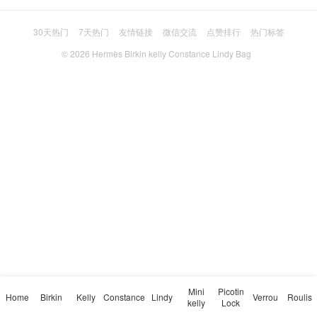
30天热门
7天热门
友情链接
微信交流
点赞排行
热门标签
© 2026
Hermès Birkin kelly Constance Lindy Bag
Mini
Picotin
Home
Birkin
Kelly
Constance
Lindy
Verrou
Roulis
kelly
Lock