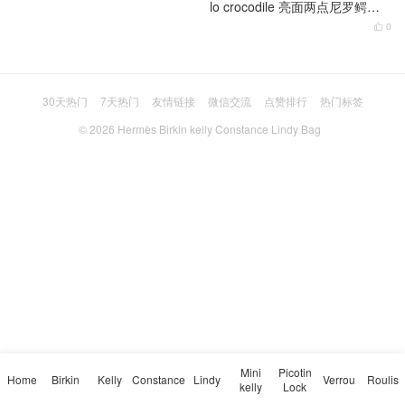
lo crocodile 亮面两点尼罗鳄鱼
桃子粉 银扣
0

30天热门
7天热门
友情链接
微信交流
点赞排行
热门标签
© 2026
Hermès Birkin kelly Constance Lindy Bag
Mini
Picotin
Home
Birkin
Kelly
Constance
Lindy
Verrou
Roulis
kelly
Lock