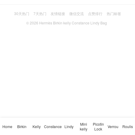
30天热门
7天热门
友情链接
微信交流
点赞排行
热门标签
© 2026
Hermès Birkin kelly Constance Lindy Bag
Mini
Picotin
Home
Birkin
Kelly
Constance
Lindy
Verrou
Roulis
kelly
Lock