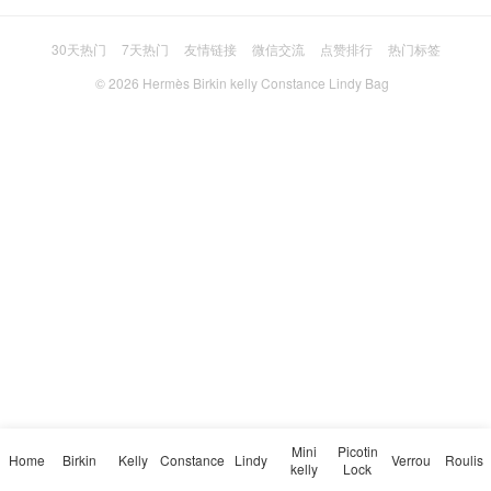
30天热门
7天热门
友情链接
微信交流
点赞排行
热门标签
© 2026
Hermès Birkin kelly Constance Lindy Bag
Mini
Picotin
Home
Birkin
Kelly
Constance
Lindy
Verrou
Roulis
kelly
Lock