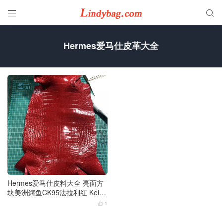


Hermes爱马仕皮革大全
Hermes爱马仕皮料大全 亮面方
块美洲鳄鱼CK95法拉利红 Kelly
25 Mini2代
1
