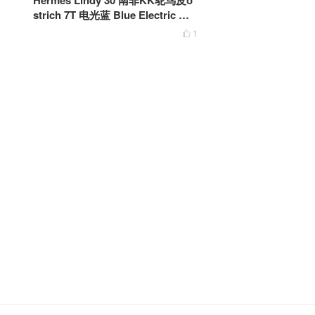
Hermes Lindy 30 南非KK鸵鸟皮o
strich 7T 电光蓝 Blue Electric 银
扣
1
