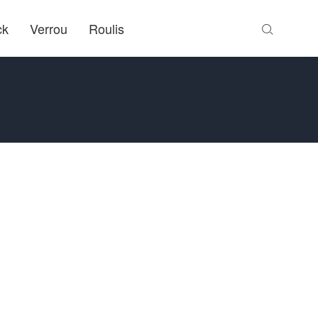
ck
Verrou
Roulis
