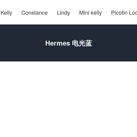
Kelly
Constance
Lindy
Mini kelly
Picotin Lo
Hermes 电光蓝