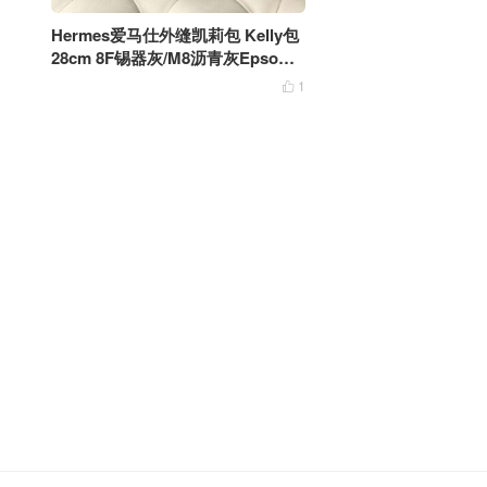
Hermes爱马仕外缝凯莉包 Kelly包
28cm 8F锡器灰/M8沥青灰Epsom
手掌纹
1
