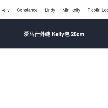
Kelly
Constance
Lindy
Mini kelly
Picotin Lo
爱马仕外缝 Kelly包 28cm