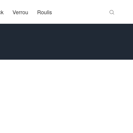
ck
Verrou
Roulis
