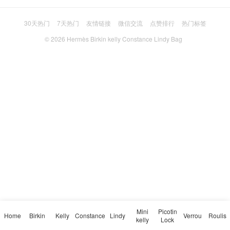
30天热门
7天热门
友情链接
微信交流
点赞排行
热门标签
© 2026
Hermès Birkin kelly Constance Lindy Bag
Mini
Picotin
Home
Birkin
Kelly
Constance
Lindy
Verrou
Roulis
kelly
Lock