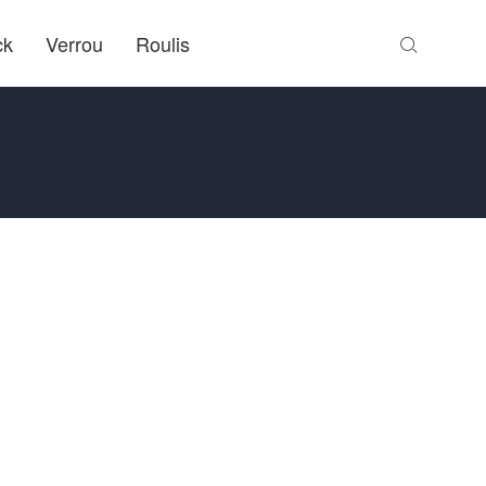
ck
Verrou
Roulis
