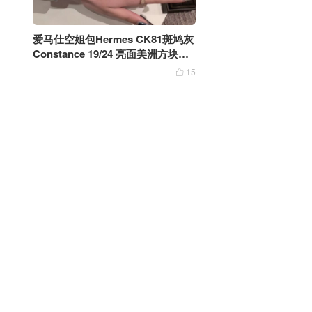
爱马仕空姐包Hermes CK81斑鸠灰
Constance 19/24 亮面美洲方块鳄
鱼玫瑰金扣
15
