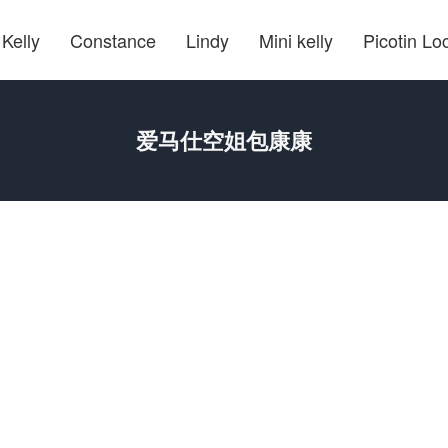
Kelly
Constance
Lindy
Mini kelly
Picotin Lo
爱马仕空姐包康康