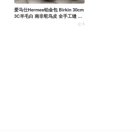
爱马仕Hermes铂金包 Birkin 30cm
3C羊毛白 南非鸵鸟皮 全手工缝 银
扣
5
