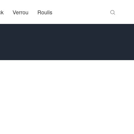
ck
Verrou
Roulis
