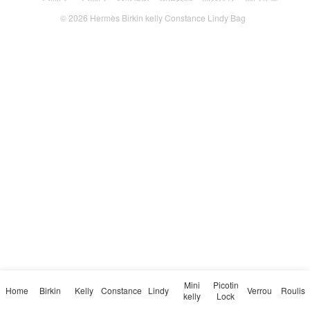
© 2026
Hermès Birkin kelly Constance Lindy Bag
Mini
Picotin
Home
Birkin
Kelly
Constance
Lindy
Verrou
Roulis
kelly
Lock