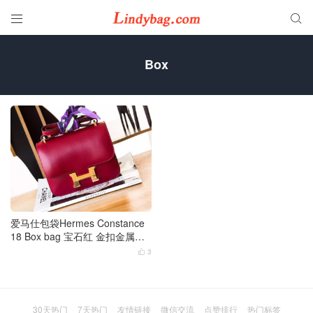


Box
爱马仕包袋Hermes Constance
18 Box bag 宝石红 金扣金属蜡
线手工缝制
3

30天热门
7天热门
友情链接
微信交流
点赞排行
热门标签