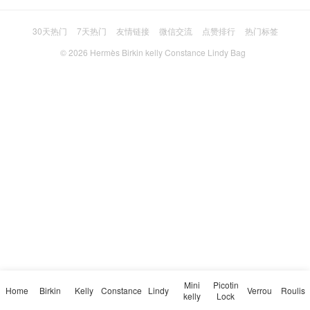
30天热门
7天热门
友情链接
微信交流
点赞排行
热门标签
© 2026
Hermès Birkin kelly Constance Lindy Bag
Mini
Picotin
Home
Birkin
Kelly
Constance
Lindy
Verrou
Roulis
kelly
Lock