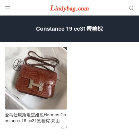


Constance 19 cc31蜜糖棕
爱马仕康斯坦空姐包Hermes Co
nstance 19 cc31蜜糖棕 亮面方
块美洲鳄鱼 银扣
4
