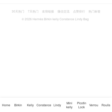
30天热门
7天热门
友情链接
微信交流
点赞排行
热门标签
© 2026
Hermès Birkin kelly Constance Lindy Bag
Mini
Picotin
Home
Birkin
Kelly
Constance
Lindy
Verrou
Roulis
kelly
Lock