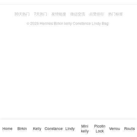
30天热门
7天热门
友情链接
微信交流
点赞排行
热门标签
© 2026
Hermès Birkin kelly Constance Lindy Bag
Mini
Picotin
Home
Birkin
Kelly
Constance
Lindy
Verrou
Roulis
kelly
Lock