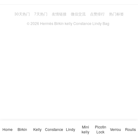
30天热门
7天热门
友情链接
微信交流
点赞排行
热门标签
© 2026
Hermès Birkin kelly Constance Lindy Bag
Mini
Picotin
Home
Birkin
Kelly
Constance
Lindy
Verrou
Roulis
kelly
Lock