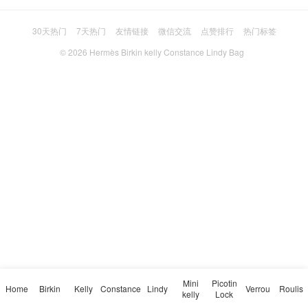
30天热门
7天热门
友情链接
微信交流
点赞排行
热门标签
© 2026
Hermès Birkin kelly Constance Lindy Bag
Mini
Picotin
Home
Birkin
Kelly
Constance
Lindy
Verrou
Roulis
kelly
Lock