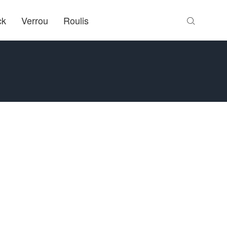
ck
Verrou
Roulis
