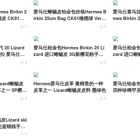
 Birkin 2
爱马仕蜥蜴皮铂金包价格Hermes B
爱马仕喜马拉
蜥蜴皮 CK81斑
irkin 25cm Bag CK61橄榄绿 Vert
mes Birkin
Olive Lizard蜥蜴皮
皮 喜马拉雅
1
0


代 20 Lizard
爱马仕柏金包Hermes Birkin 25 Li
爱马仕柏金包Her
银扣 爱马仕迷
zard 进口蜥蜴皮 3Q新樱花粉手工
zard 进口
蜡线缝制
工蜡线缝制
4
0


izard蜥蜴皮
Hermes爱马仕皮革 最精贵的一种
爱马仕铂金包Her
之一 5P樱花
皮革之一 Lizard蜥蜴皮皮料 墨绿色
四种珍稀罕
皮，蜥蜴皮
0
0


皮Lizard ski
ic电光蓝蜡线手缝
0
