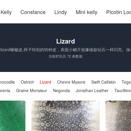
Kelly
Constance
Lindy
Mini kelly
Picotin Lo
Lizard
皮革 lizard蜥蜴皮,样子特别的特种皮，表面小鳞片就像镶嵌钻石一样闪亮。
当前栏目共 72 条数据
rocodile
Ostrich
Lizard
Chevre Mysore
Swift Calfskin
Togo
renia
Graine Monsieur
Negonda
Jonathan Leather
Taurillio