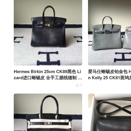
Hermes Birkin 25cm CK89黑色 Li
爱马仕蜥蜴皮铂金包 Herm
zard进口蜥蜴皮 全手工腊线缝制 金
n Kelly 25 CK81斑鸠
扣 银扣
皮银扣
7
