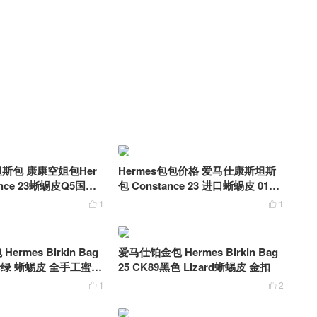
斯包 康康空姐包Her
Hermes包包价格 爱马仕康斯坦斯
tance 23蜥蜴皮Q5国旗
包 Constance 23 进口蜥蜴皮 01自
然色 银扣
1
1


rmes Birkin Bag
爱马仕铂金包 Hermes Birkin Bag
祖母绿 蜥蜴皮 全手工蜜蜡
25 CK89黑色 Lizard蜥蜴皮 金扣
1
2

