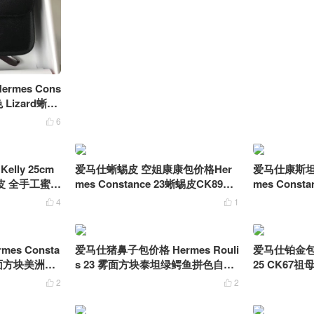
mes Cons
色 Lizard蜥蜴
6

lly 25cm
爱马仕蜥蜴皮 空姐康康包价格Her
爱马仕康斯坦
皮 全手工蜜蜡
mes Constance 23蜥蜴皮CK89黑
mes Cons
色银扣
红银扣
4
1


es Consta
爱马仕猪鼻子包价格 Hermes Rouli
爱马仕铂金包 He
 雾面方块美洲鳄
s 23 雾面方块泰坦绿鳄鱼拼色自然
25 CK67
色蜥蜴皮 银扣
线缝 金扣
2
2

