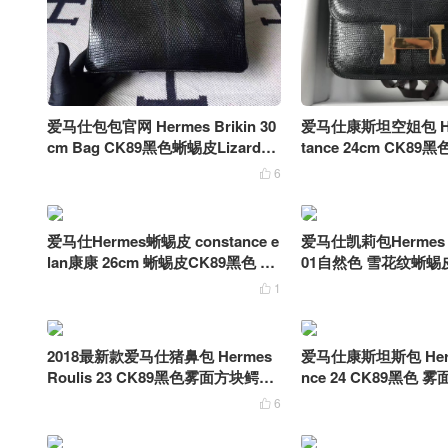
爱马仕包包官网 Hermes Brikin 30
爱马仕康斯坦空姐包 Her
cm Bag CK89黑色蜥蜴皮Lizard金
tance 24cm CK89黑
扣
皮
6

爱马仕Hermes蜥蜴皮 constance e
爱马仕凯莉包Hermes Ke
lan康康 26cm 蜥蜴皮CK89黑色 金
01自然色 雪花纹蜥蜴
扣
线缝
1

2018最新款爱马仕猪鼻包 Hermes
爱马仕康斯坦斯包 Herm
Roulis 23 CK89黑色雾面方块鳄鱼
nce 24 CK89黑色
拼色自然色蜥蜴皮 银扣
鱼皮 蜥蜴扣
6
