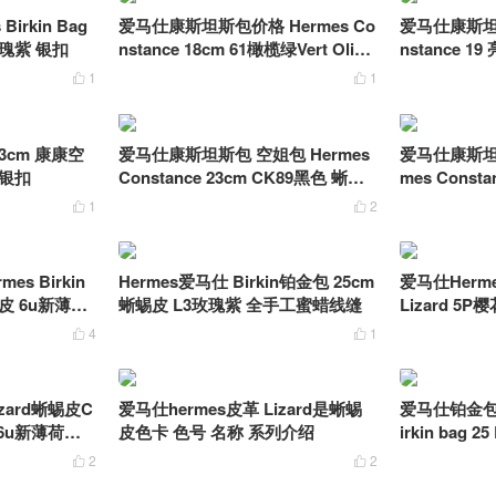
irkin Bag
爱马仕康斯坦斯包价格 Hermes Co
爱马仕康斯坦斯
3玫瑰紫 银扣
nstance 18cm 61橄榄绿Vert Olive
nstance 
Lizard 蜥蜴皮
7祖母绿蜥蜴
1
1


 23cm 康康空
爱马仕康斯坦斯包 空姐包 Hermes
爱马仕康斯坦
 银扣
Constance 23cm CK89黑色 蜥蜴
mes Const
皮银扣
皮 银扣
1
2


s Birkin
Hermes爱马仕 Birkin铂金包 25cm
爱马仕Hermes
蜴皮 6u新薄荷
蜥蜴皮 L3玫瑰紫 全手工蜜蜡线缝
Lizard 5
4
1


zard蜥蜴皮C
爱马仕hermes皮革 Lizard是蜥蜴
爱马仕铂金包尺
6u新薄荷绿 L
皮色卡 色号 名称 系列介绍
irkin bag 
耳其蓝 金扣
2
2

