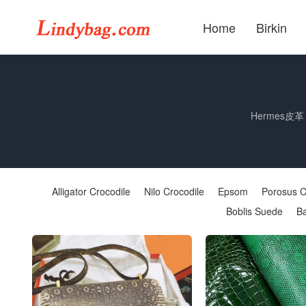
Home
Birkin
Hermes
Alligator Crocodile
Nilo Crocodile
Epsom
Porosus C
Boblis Suede
Ba