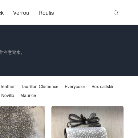
ck
Verrou
Roulis

保养注意避水。
 leather
Taurillon Clemence
Everycolor
Box calfskin
n Novillo
Maurice