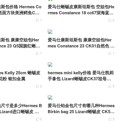
包价格 Hermes Co
爱马仕蜥蜴皮康斯坦斯包 空姐包He
19 亮面方块美洲鳄鱼CK6
rmes Constance 18 cc67深海蓝蜥
银扣
蜴皮 银扣
1
2


斯包 康康空姐包Her
爱马仕康斯坦斯包 康康空姐包Her
ance 23 Q5国旗红蜥蜴
mes Constance 23 CK01自然色 蜥
蜴皮 银扣
1
1


 Kelly 25cm 蜥蜴皮
hermes mini kelly价格 爱马仕凯莉
P樱花粉 银扣金属
手拿包 Lizard蜥蜴皮CK37祖母绿
拼L3玫瑰紫
2
5


寸是多少Hermes B
爱马仕铂金包尺寸有哪几种Hermes
25 Lizard进口蜥蜴皮 土
Birkin bag 25 Lizard蜥蜴皮 CK57
波尔多酒红 金扣
2
3

