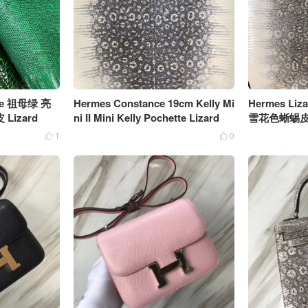
nce 祖母绿 亮
Hermes Constance 19cm Kelly Mi
Hermes Li
izard
ni II Mini Kelly Pochette Lizard
雪花色蜥蜴皮
1
0

