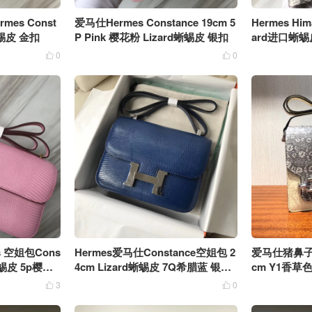
es Const
爱马仕Hermes Constance 19cm 5
Hermes Hima
蜥蜴皮 金扣
P Pink 樱花粉 Lizard蜥蜴皮 银扣
ard进口蜥蜴
0
0


 空姐包Cons
Hermes爱马仕Constance空姐包 2
爱马仕猪鼻子包 H
d蜥蜴皮 5p樱花
4cm Lizard蜥蜴皮 7Q希腊蓝 银扣
cm Y1香草
单肩包
蜴 完美品相
3
0

