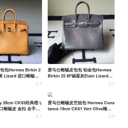
包包Hermes Birkin 2
爱马仕蜥蜴皮包包 铂金包Hermes
黄 Lizard 进口蜥蜴皮
Birkin 25 8F锡器灰Etain Lizard蜥
蜴皮银扣
2
2


ly 28cm CK93经典橙 L
爱马仕蜥蜴皮空姐包 Hermes Cons
用进口蜥蜴皮 金扣 全手工
tance 19cm CK61 Vert Olive橄榄
绿 蜥蜴皮
7
9

