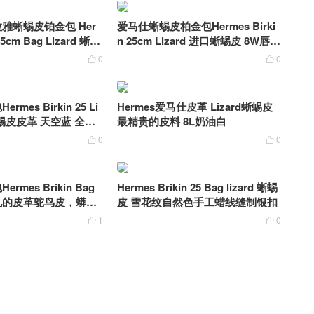
雅蜥蜴皮铂金包 Her
爱马仕蜥蜴皮柏金包Hermes Birki
 25cm Bag Lizard 蜥蜴
n 25cm Lizard 进口蜥蜴皮 8W唇膏
蜥蜴皮
粉
0
0


mes Birkin 25 Li
Hermes爱马仕皮革 Lizard蜥蜴皮
蜥蜴皮皮革 天空蓝 全手
最精贵的皮料 8L奶油白
0
0


mes Brikin Bag
Hermes Brikin 25 Bag lizard 蜥蜴
见的皮革鸵鸟皮，蟒蛇
皮 雪花纹自然色手工蜡线缝制银扣
，鳄鱼皮
1
0

