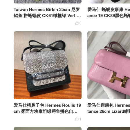
Taiwan Hermes Birkin 25cm 尼罗
爱马仕 蜥蜴皮康康 Herm
鳄鱼 拼蜥蜴皮 CK61橄榄绿 Vert Ol
ance 19 CK89黑色
ive拉丝银扣
0

爱马仕猪鼻子包 Hermes Roulis 19
爱马仕康康包 Hermes
cm 雾面方块泰坦绿鳄鱼拼色自然
tance 26cm Lizar
色蜥蜴皮 银扣
粉 金扣
1
