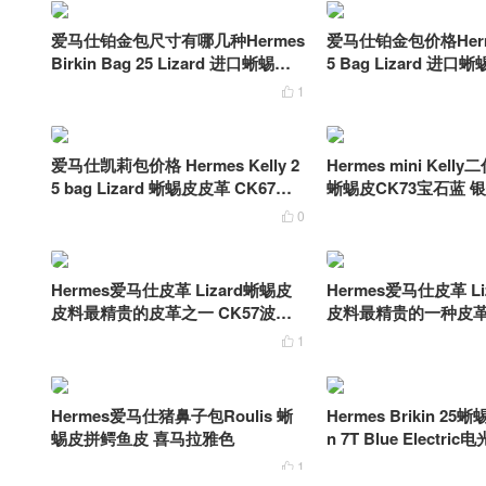
爱马仕铂金包尺寸有哪几种Hermes
爱马仕铂金包价格Hermes
Birkin Bag 25 Lizard 进口蜥蜴皮
5 Bag Lizard 进口
CK67祖母绿
鸠灰
1

爱马仕凯莉包价格 Hermes Kelly 2
Hermes mini Kelly二
5 bag Lizard 蜥蜴皮皮革 CK67祖
蜥蜴皮CK73宝石蓝 
母绿 金扣
你凯莉包2代
0

Hermes爱马仕皮革 Lizard蜥蜴皮
Hermes爱马仕皮革 L
皮料最精贵的皮革之一 CK57波尔
皮料最精贵的一种皮革
多酒红
粉
1

Hermes爱马仕猪鼻子包Roulis 蜥
Hermes Brikin 25蜥蜴
蜴皮拼鳄鱼皮 喜马拉雅色
n 7T Blue Electr
制银扣
1
