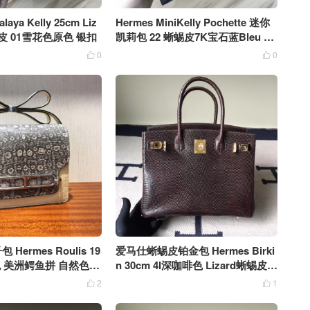
laya Kelly 25cm Liz
Hermes MiniKelly Pochette 迷你
皮 01雪花色原色 银扣
凯莉包 22 蜥蜴皮7K宝石蓝Bleu Ab
ysse
0
0


ermes Roulis 19
爱马仕蜥蜴皮铂金包 Hermes Birki
色 美洲鳄鱼拼 自然色蜥
n 30cm 4I深咖啡色 Lizard蜥蜴皮金
扣
2
1

