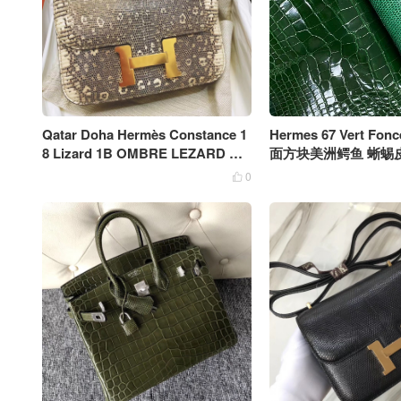
Qatar Doha Hermès Constance 1
Hermes 67 Vert Fo
8 Lizard 1B OMBRE LEZARD NA
面方块美洲鳄鱼 蜥蜴皮 L
TURA LISSE
0
