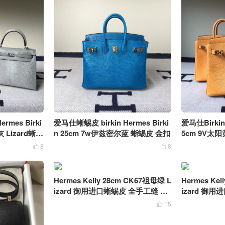
es Birki
爱马仕蜥蜴皮 birkin Hermes Birki
爱马仕Birkin
灰 Lizard蜥蜴
n 25cm 7w伊兹密尔蓝 蜥蜴皮 金扣
5cm 9V太阳
金银扣
8
8


Hermes Kelly 28cm CK67祖母绿 L
Hermes Kel
izard 御用进口蜥蜴皮 全手工缝 金
izard 御
扣
缝
15
