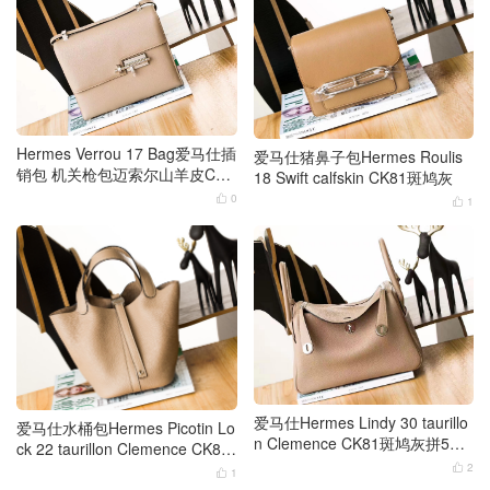
Hermes Verrou 17 Bag爱马仕插
爱马仕猪鼻子包Hermes Roulis
销包 机关枪包迈索尔山羊皮CK8
18 Swift calfskin CK81斑鸠灰
1斑鸠灰
0

1

爱马仕Hermes Lindy 30 taurillo
爱马仕水桶包Hermes Picotin Lo
n Clemence CK81斑鸠灰拼5P
ck 22 taurillon Clemence CK81
樱花粉金银扣
斑鸠灰银扣
2

1
