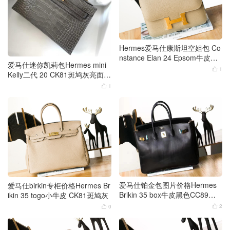
Hermes爱马仕康斯坦空姐包 Co
nstance Elan 24 Epsom牛皮CK
爱马仕迷你凯莉包Hermes mini
81斑鸠灰
1

Kelly二代 20 CK81斑鸠灰亮面方
块鳄鱼皮革
1

爱马仕铂金包图片价格Hermes
爱马仕birkin专柜价格Hermes Br
Brikin 35 box牛皮黑色CC89内
ikin 35 togo小牛皮 CK81斑鸠灰
拼斑鸠灰CK81
2
0

