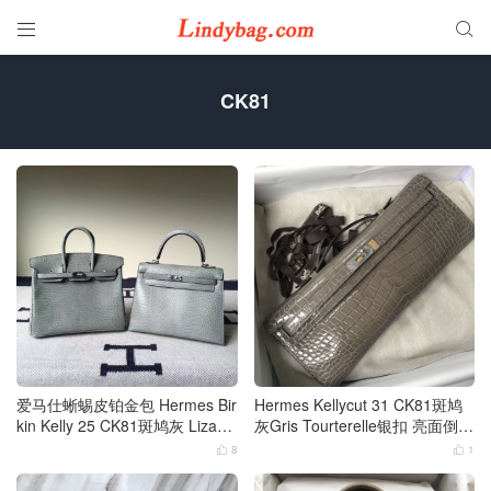


CK81
爱马仕蜥蜴皮铂金包 Hermes Bir
Hermes Kellycut 31 CK81斑鸠
kin Kelly 25 CK81斑鸠灰 Lizard
灰Gris Tourterelle银扣 亮面倒V
蜥蜴皮银扣
野生湾鳄
8
1

