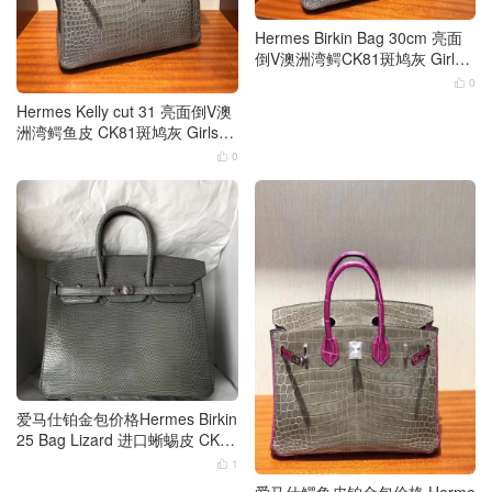
Hermes Birkin Bag 30cm 亮面
倒V澳洲湾鳄CK81斑鸠灰 Girls T
ourterelle 银扣
0

Hermes Kelly cut 31 亮面倒V澳
洲湾鳄鱼皮 CK81斑鸠灰 Girls T
ourterelle手拿包 金扣
0

爱马仕铂金包价格Hermes Birkin
25 Bag Lizard 进口蜥蜴皮 CK81
斑鸠灰
1
