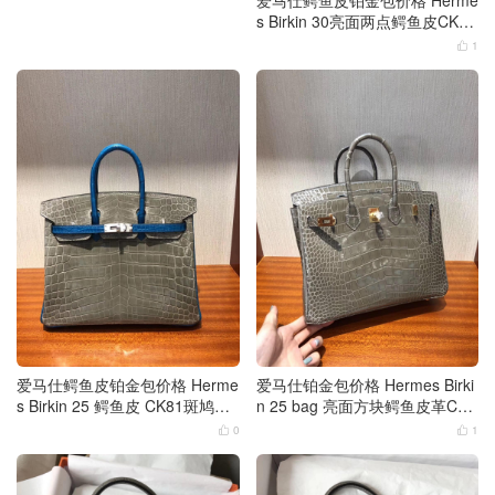
爱马仕鳄鱼皮铂金包价格 Herme
s Birkin 30亮面两点鳄鱼皮CK81
斑鸠灰 J5天方夜谭粉紫
1

爱马仕鳄鱼皮铂金包价格 Herme
爱马仕铂金包价格 Hermes Birki
s Birkin 25 鳄鱼皮 CK81斑鸠灰
n 25 bag 亮面方块鳄鱼皮革CK8
7W伊兹密尔蓝
1斑鸠灰金扣
0
1

