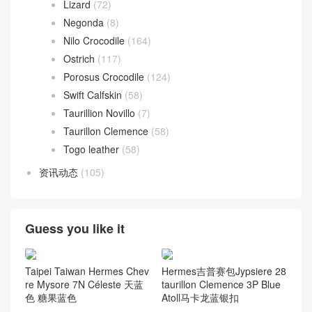
Lizard
(72)
Negonda
(8)
Nilo Crocodile
(164)
Ostrich
(117)
Porosus Crocodile
(124)
Swift Calfskin
(58)
Taurillion Novillo
(7)
Taurillon Clemence
(58)
Togo leather
(58)
资讯动态
(105)
Guess you like it
Taipei Taiwan Hermes Chev
Hermes吉普赛包Jypsiere 28
re Mysore 7N Céleste 天蓝
taurillon Clemence 3P Blue
色 糖果蓝色
Atoll马卡龙蓝银扣