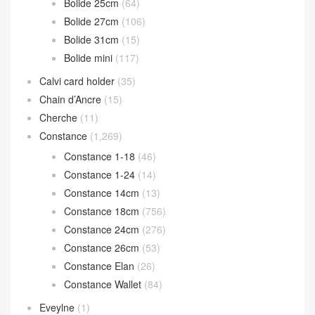
Bolide 25cm
(64)
Bolide 27cm
(106)
Bolide 31cm
(15)
Bolide mini
(117)
Calvi card holder
(35)
Chain d’Ancre
(15)
Cherche
(11)
Constance
(1,269)
Constance 1-18
(46)
Constance 1-24
(14)
Constance 14cm
(13)
Constance 18cm
(756)
Constance 24cm
(276)
Constance 26cm
(53)
Constance Elan
(26)
Constance Wallet
(84)
Eveylne
(1)