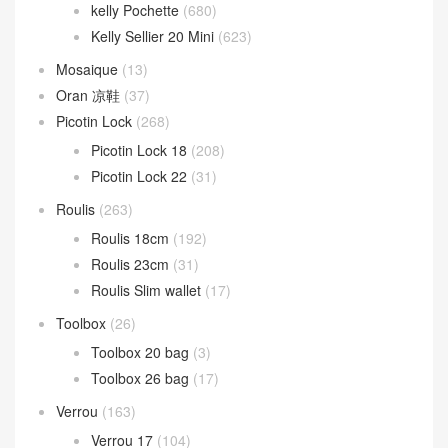
kelly Pochette
(680)
Kelly Sellier 20 Mini
(623)
Mosaique
(13)
Oran 凉鞋
(37)
Picotin Lock
(268)
Picotin Lock 18
(208)
Picotin Lock 22
(31)
Roulis
(263)
Roulis 18cm
(192)
Roulis 23cm
(31)
Roulis Slim wallet
(17)
Toolbox
(26)
Toolbox 20 bag
(3)
Toolbox 26 bag
(17)
Verrou
(163)
Verrou 17
(104)