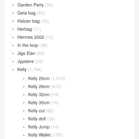
Garden Party
(39)
Geta bag
(53)
Halzan bag
(32)
Herbag
(11)
Hermes 2002
(12)
In the loop
(38)
Jige Elan
(60)
Jypsiere
(22)
Kelly
(1,794)
Kelly 25cm
(1,012)
Kelly 28cm
(472)
Kelly 32cm
(74)
Kelly 35cm
(10)
Kelly cut
(82)
Kelly doll
(26)
Kelly Jump
(14)
Kelly Wallet
(105)