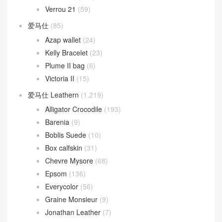
Verrou 21
(59)
爱马仕
(85)
Azap wallet
(24)
Kelly Bracelet
(23)
Plume II bag
(6)
Victoria II
(15)
爱马仕 Leathern
(1,219)
Alligator Crocodile
(193)
Barenia
(9)
Boblis Suede
(10)
Box calfskin
(31)
Chevre Mysore
(68)
Epsom
(136)
Everycolor
(56)
Graine Monsieur
(9)
Jonathan Leather
(7)