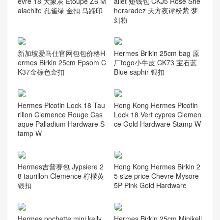
evre 18 大象灰 Etoupe Z6 M
allet 短钱包 CKJ5 Rose She
alachite 孔雀绿 金扣 马蹄印
heraradez 天方夜谭粉紫 梦
幻粉
新加坡爱马仕官网包包价格H
Hermes Brikin 25cm bag 原
ermes Birkin 25cm Epsom C
厂togo小牛皮 CK73 宝石蓝
K37金棕色金扣
Blue saphir 银扣
Hermes Picotin Lock 18 Tau
Hong Kong Hermes Picotin
rillon Clemence Rouge Cas
Lock 18 Vert cypres Clemen
aque Palladium Hardware S
ce Gold Hardware Stamp W
tamp W
Hermes吉普赛包 Jypsiere 2
Hong Kong Hermes Birkin 2
8 taurillon Clemence 柠檬黄
5 size price Chevre Mysore
银扣
5P Pink Gold Hardware
Hermes pochette mini kelly
Hermes Birkin 25cm Minikell