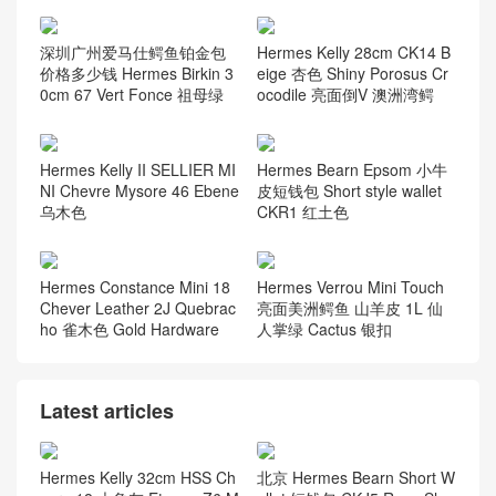
深圳广州爱马仕鳄鱼铂金包
Hermes Kelly 28cm CK14 B
价格多少钱 Hermes Birkin 3
eige 杏色 Shiny Porosus Cr
0cm 67 Vert Fonce 祖母绿
ocodile 亮面倒V 澳洲湾鳄
Hermes Kelly II SELLIER MI
Hermes Bearn Epsom 小牛
NI Chevre Mysore 46 Ebene
皮短钱包 Short style wallet
乌木色
CKR1 红土色
Hermes Constance Mini 18
Hermes Verrou Mini Touch
Chever Leather 2J Quebrac
亮面美洲鳄鱼 山羊皮 1L 仙
ho 雀木色 Gold Hardware
人掌绿 Cactus 银扣
Latest articles
Hermes Kelly 32cm HSS Ch
北京 Hermes Bearn Short W