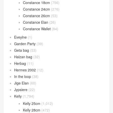
Constance 18cm
(756)
Constance 24cm
(276)
Constance 26cm
(53)
Constance Elan
(26)
Constance Wallet
(84)
Eveylne
(1)
Garden Party
(39)
Geta bag
(53)
Halzan bag
(32)
Herbag
(11)
Hermes 2002
(12)
In the loop
(38)
Jige Elan
(60)
Jypsiere
(22)
Kelly
(1,794)
Kelly 25cm
(1,012)
Kelly 28cm
(472)