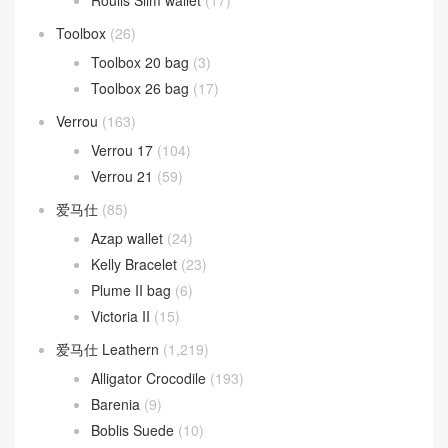
Roulis Slim wallet
(17)
Toolbox
(26)
Toolbox 20 bag
(3)
Toolbox 26 bag
(17)
Verrou
(163)
Verrou 17
(104)
Verrou 21
(59)
爱马仕
(85)
Azap wallet
(24)
Kelly Bracelet
(23)
Plume II bag
(6)
Victoria II
(15)
爱马仕 Leathern
(1,219)
Alligator Crocodile
(193)
Barenia
(9)
Boblis Suede
(10)