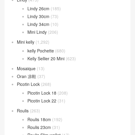
Lindy 26cm
(185)
Lindy 30cm
(73)
Lindy 34cm
(10)
Mini Lindy
(206)
Mini kelly
(1,292)
kelly Pochette
(680)
Kelly Sellier 20 Mini
(623)
Mosaique
(13)
Oran 凉鞋
(37)
Picotin Lock
(268)
Picotin Lock 18
(208)
Picotin Lock 22
(31)
Roulis
(263)
Roulis 18cm
(192)
Roulis 23cm
(31)