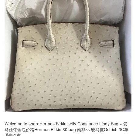
Welcome to share
Hermès Birkin kelly Constance Lindy Bag
»
爱
马仕铂金包价格Hermes Birkin 30 bag 南非kk 鸵鸟皮Ostrich 3C羊
毛白金扣