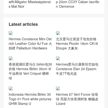
wift/Alligator Mississippiensi
p 23cm CC3Y Caban taurillo
s Mat Noir
n Clemence
Latest articles
Hermes Constance Mini Ost
北京爱马仕菜篮子包包价格
rich Leather Color 9J Fue 火
Hermes Picotin 18cm CK18
焰橙 Palladium Hardware
Etoupe 大象灰
香港观塘区爱马仕 birkin包30
Hermes爱马仕康斯坦空姐包
价格 Hermes Birkin 30cm 3I
Constance Elan 24 Epsom
牛油果绿 Vert Criquet 蟋蟀
牛皮7T电光蓝
绿
Indonesia Hermès Birkin 30
Hermes 67 Vert Fonce 祖母
Togo 01 Pure white pictures
绿 亮面方块美洲鳄鱼 蜥蜴皮
GHW Stamp U
Lizard