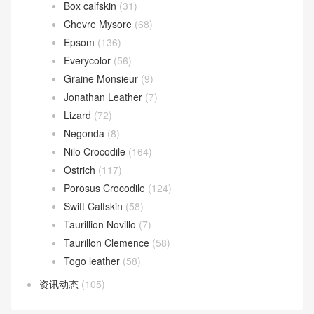
Box calfskin
(31)
Chevre Mysore
(68)
Epsom
(136)
Everycolor
(56)
Graine Monsieur
(9)
Jonathan Leather
(7)
Lizard
(72)
Negonda
(8)
Nilo Crocodile
(164)
Ostrich
(117)
Porosus Crocodile
(124)
Swift Calfskin
(58)
Taurillion Novillo
(7)
Taurillon Clemence
(58)
Togo leather
(58)
资讯动态
(105)